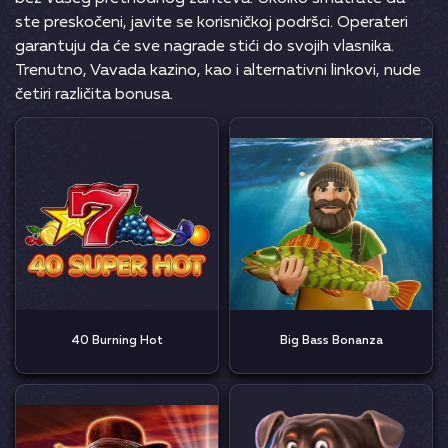
ste preskočeni, javite se korisničkoj podršci. Operateri
garantuju da će sve nagrade stići do svojih vlasnika.
Trenutno, Vavada kazino, kao i alternativni linkovi, nude
četiri različita bonusa.
40 Burning Hot
Big Bass Bonanza