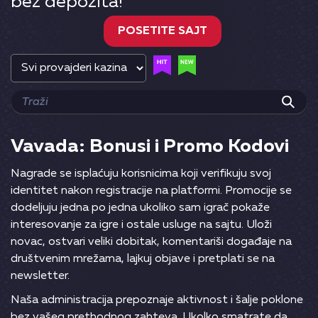
bez depozita!
POSETITE SAJT
Vavada: Bonusi i Promo Kodovi
Nagrade se isplaćuju korisnicima koji verifikuju svoj
identitet nakon registracije na platformi. Promocije se
dodeljuju jedna po jedna ukoliko sam igrač pokaže
interesovanje za igre i ostale usluge na sajtu. Uloži
novac, ostvari veliki dobitak, komentariši događaje na
društvenim mrežama, lajkuj objave i pretplati se na
newsletter.
Naša administracija prepoznaje aktivnost i šalje poklone
bez vašeg prethodnog zahteva. Ukolko smatrate da