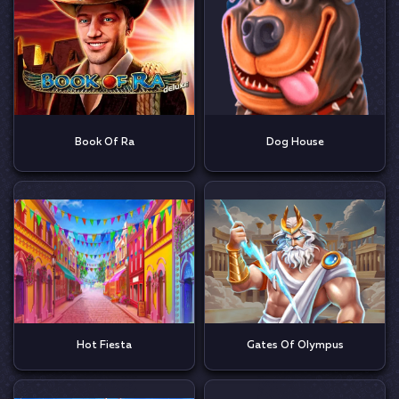
Book Of Ra
Dog House
Hot Fiesta
Gates Of Olympus