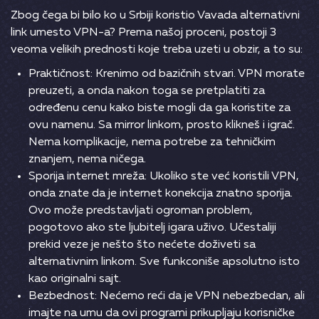
Zbog čega bi bilo ko u Srbiji koristio Vavada alternativni
link umesto VPN-a? Prema našoj proceni, postoji 3
veoma velikih prednosti koje treba uzeti u obzir, a to su:
Praktičnost: Krenimo od bazičnih stvari. VPN morate
preuzeti, a onda nakon toga se pretplatiti za
određenu cenu kako biste mogli da ga koristite za
ovu namenu. Sa mirror linkom, prosto klikneš i igrač.
Nema komplikacije, nema potrebe za tehničkim
znanjem, nema ničega.
Sporija internet mreža: Ukoliko ste već koristili VPN,
onda znate da je internet konekcija znatno sporija.
Ovo može predstavljati ogroman problem,
pogotovo ako ste ljubitelj igara uživo. Učestaliji
prekid veze je nešto što nećete doživeti sa
alternativnim linkom. Sve funkconiše apsolutno isto
kao originalni sajt.
Bezbednost: Nećemo reći da je VPN nebezbedan, ali
imajte na umu da ovi programi prikupljaju korisničke