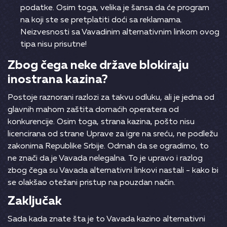
podatke. Osim toga, velika je šansa da će program
na koji ste se pretplatiti doći sa reklamama.
Neizvesnosti sa Vavadinim alternativnim linkom ovog
tipa nisu prisutne!
Zbog čega neke države blokiraju
inostrana kazina?
Postoje raznorani razlozi za takvu odluku, ali je jedna od
glavnih mahom zaštita domaćih operatera od
konkurencije. Osim toga, strana kazina, pošto nisu
licencirana od strane Uprave za igre na sreću, ne podležu
zakonima Republike Srbije. Odmah da se ogradimo, to
ne znači da je Vavada nelegalna. To je upravo i razlog
zbog čega su Vavada alternativni linkovi nastali - kako bi
se olakšao otežani pristup na pouzdan način.
Zaključak
Sada kada znate šta je to Vavada kazino alternativni