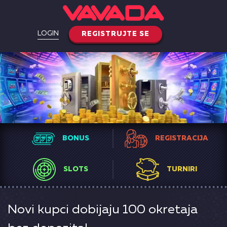
LOGIN
REGISTRUJTE SE
BONUS
REGISTRACIJA
SLOTS
TURNIRI
Novi kupci dobijaju 100 okretaja