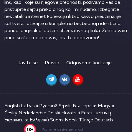
link, kao i koje su njegove prednosti, pozivamo vas da
pristupite sajtu preko onog koji mi nudimo. Izbegnite
nestabilnu internet konekciju ili bilo kakvo preuzimanje
softvera i uživajte u kompletno bezbednoj i identičnoj
ponudi originalnoj putem alternativnog linka. Želimo vam
puno sreće i molimo vas, igrajte odgovorno!
Javite se
Pravila
Odgovorno kockanje
English
Latviski
Русский
Srpski
Български
Magyar
Český
Nederlandse
Polski
Hrvatski
Eesti
Lietuvių
Українська
Ελληνικά
Suomi
Norsk
Türkçe
Deutsch
Kockanje izaziva zavisnost